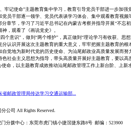
心、牢记使命”主题教育集中学习，教育引导党员干部进一步加强
和党员干部逐一领学、党员代表谈学习体会、集中观看教育视频
部分章节，学习了
习近平总书记在内蒙古考察并指导开展
“不忘
精神，观看了《画说党史》。
“四个意识”，做到“两个维护”
，真正做到
“理论学习有收获、思想
充分认识开展这次主题教育的重大意义，牢牢把握主题教育的根
加自觉地为新时代党的历史使命、为汕尾邮政业高质量发展而努
特色社会主义思想为指导，带头高质量开展好主题教育，要以高
初心使命，以主题教育成效推动汕尾邮政管理工作上新台阶、上新
东省邮政管理局传达学习交通运输部...
All Rights Reserved.
门分拨中心：东莞市虎门镇小捷滘捷东路8号 邮编：523900