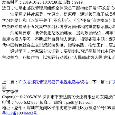
发布时间：2019-10-23 10:07:39 点击数：9919
近日
，汕尾市邮政管理局组织全体党员干部持续开展
“不忘初
汕尾局坚持读原著、学原文、悟原理，通过领导班子成员
学习纲要》和《习近平关于
“不忘初心、牢记使命”论述摘编》
中央政治局第十五次集中学习和考察河南作出的重要指示批示
汕尾局要求，要强化思想政治建设，
提高政治站位，
树牢
自愿地投入学习，不断提升自身能力素质，增强各项本领；要
代中国特色社会主义思想武装头脑、指导实践、推动工作，更
通过学习，大家深刻认识到，要切实以习近平新时代中国
主动担当、积极作为，以实际行动践行
“人民邮政为人民”的
上一篇：
广东省邮政管理局召开电视电话会议推...
下一篇：
广
官方微信
Copyright © 2005-2026 深圳市平安达腾飞快递有限公司东莞虎门分公司 
电话：4000-632-888 传真： 邮箱：padtf@163.com
地址：总部：深圳市龙岗区平湖街道平湖社区万福路30号108 虎
粤ICP备10046693号