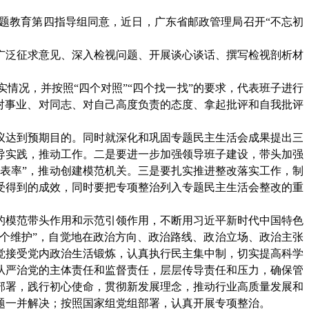
题教育第四指导组同意
，
近日
，广东省邮政管理局
召开
“不忘初
广泛征求意见、深入检视问题、开展谈心谈话、
撰写检视剖析材
实情况
，并按照
“四个对照”“四个找一找”的要求，
代表班子进行
对事业、对同志、对自己高度负责的态度
、
拿起批评和自我批评
议达到预期目的
。同时就
深化和巩固专题民主生活会成果提出
三
导实践，推动工作
。
二是
要进一步加强领导班子建设
，
带头加强
个表率”，推动创建模范机关
。
三是要扎实推进整改落实工作
，
制
受得到的成效
，同时
要把专项整治列入专题民主生活会整改的重
的模范带头作用和示范引领作用，
不断用习近平新时代中国特色
“两个维护”，自觉地在政治方向、政治路线、政治立场、政治主张
觉接受党内政治生活锻炼，认真执行民主集中制，切实提高科学
从严治党的主体责任和监督责任，层层传导责任和压力，确保管
部署，
践行初心使命
，
贯彻新发展理念
，推动行业高质量发展和
题一并解决
；按照国家组党组部署，认真开展专项整治。