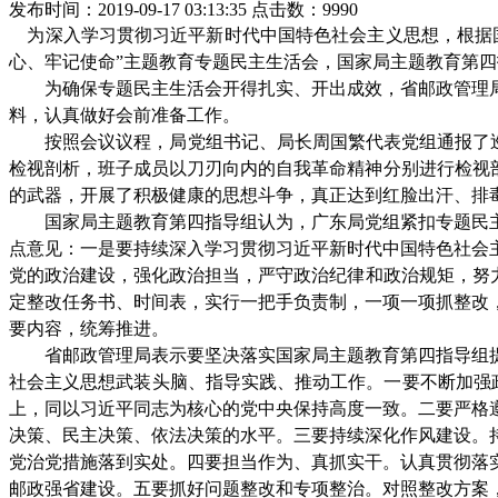
发布时间：2019-09-17 03:13:35 点击数：9990
为深入学习贯彻习近平新时代中国特色社会主义思想，根据
心、牢记使命”主题教育专题民主生活会
，
国家局主题教育第四
为确保
专题
民主生活会开得扎实、开出成效，
省邮政管理
料，
认真
做好会前准备工作。
按照会议议程，
局
党组书记
、局长周国繁
代表党组通报了
检视剖析，
班子成员以刀刃向内的自我革命精神分别
进行检视
的武器，开展
了
积极健康的思想斗争
，真正
达到红脸出汗、排
国家局主题教育第四指导组认为
，
广东局
党组
紧扣专题民
点意见：一是
要持续深入学习贯彻习近平新时代中国特色社会
党的政治建设，强化政治担当
，
严守政治纪律和政治规矩，努
定整改任务书、时间表，实行一把手负责制，一项一项抓整改
要内容，统筹推进
。
省邮政管理局表示要
坚决落实
国家局主题教育
第
四
指导组
社会主义思想武装头脑、指导实践、推动工作
。一要不断加强
上，同以习近平同志为核心的党中央保持高度一致
。
二要严格
决策、民主决策、依法决策的水平
。
三要持续深化作风建设。
党治党措施落到实处
。四要担当作为、真抓实干。认真贯彻落
邮政强省建设。五
要
抓
好
问题
整改
和专项整治
。对照整改方案