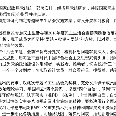
国家邮政局
党组统一
部署安排，经省局党组研究
，并报国家局主
指导组到会指导并作点评。
局党组
研究制定专题民主生活会实施方案，深入开展学习教育、
巡视整改专题民主生活会和
2018年度民主生活会查摆问题整改落
剖析，班子成员之间
坚持
“团结－批评－团结”的方针
、
以对党、
毒治病的效果
。
主生活会主题
，
会前准备充分扎实
，
检视反思问题客观深入
，
会
主义思想
，用
习近平新时代中国特色社会主义思想武装头脑，指
力成为党的政治建设的引领者、实践者、推动者，切实践行
“三
，一个一个改到位，切实取得让党员、群众看得见、摸得着、感
提出的要求
，
以
此次专题
民主生活会
为契机
，
充分
发挥班子成员
政治
理论学习。牢固树立
“四个意识”，坚定“四个自信”，做到
遵守纪律规矩。认真落实《准则》《条例》，时刻警醒自己，自
持之以恒落实中央八项规定
及其实施细则
精神，要坚决履行全面
实习近平总书记对邮政业的重要指示批示精神和国家局党组决策
，进一步细化各项措施，明确路线图，落实时间表，推动新老问